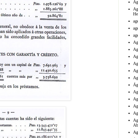
Ag
Ag
He
ag
ag
ag
Ag
Ag
Ag
Ag
Ag
Ag
Ág
Ag
Ag
Ag
Ag
Ag
Ab
Ag