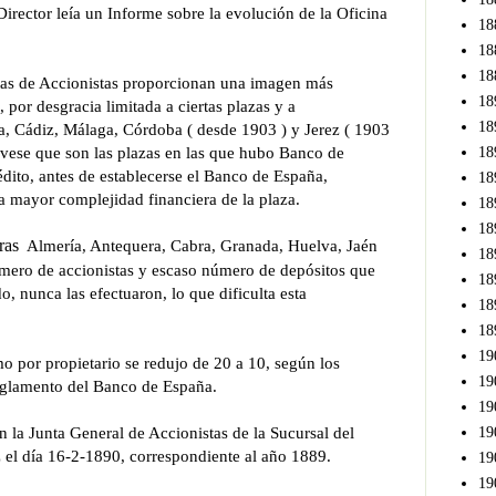
Director leía un Informe sobre la evolución de la Oficina
18
18
18
tas de Accionistas proporcionan una imagen más
18
, por desgracia limitada a ciertas plazas y a
18
la, Cádiz, Málaga, Córdoba ( desde 1903 ) y Jerez ( 1903
rvese que son las plazas en las que hubo Banco de
18
dito, antes de establecerse el Banco de España,
18
a mayor complejidad financiera de la plaza.
18
18
ras
Almería, Antequera, Cabra, Granada, Huelva, Jaén
18
úmero de accionistas y escaso número de depósitos que
18
o, nunca las efectuaron, lo que dificulta esta
18
18
19
o por propietario se redujo de 20 a 10, según los
19
eglamento del Banco de España.
19
n la Junta General de Accionistas de la Sucursal del
19
el día 16-2-1890, correspondiente al año 1889.
19
19