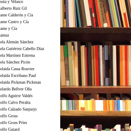
osta y Velasco
alberto Ruiz Gil
ame Calderón y Cía
ame Castro y Cía
ame y Cía
amuz
ela Alemán Sánchez
ela Gutiérrez Cabello Díaz
ela Martínez Entrena
ela Sánchez Picón
elaida Cassa Rouvier
elaida Escribano Paul
elaida Pickman Pickman
elardo Bellver Oña
olfo Aguirre Valdés
olfo Calvo Peralta
olfo Calzado Sanjurjo
olfo Gross
olfo Gross Príes
olfo Guiard