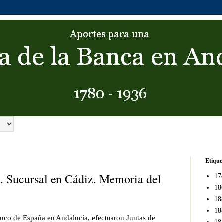
Etique
. Sucursal en Cádiz. Memoria del
17
18
18
18
nco de España en Andalucía, efectuaron Juntas de
18