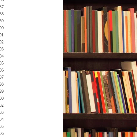
87
88
89
90
91
92
93
94
95
96
97
98
99
00
02
03
04
05
06