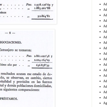
Ad
Ad
Ad
Ad
Ad
Ad
Ad
Ad
Ad
Ad
Ad
Ad
Ad
Ad
Ad
Ad
Ad
Ad
Ag