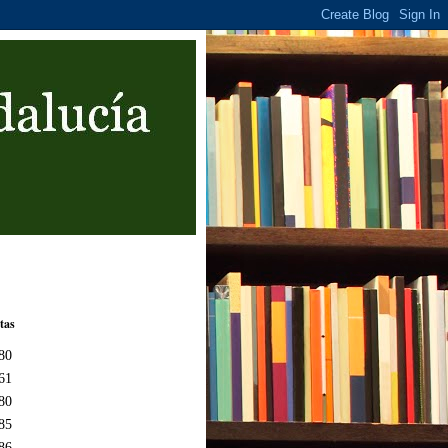
tas
80
61
80
85
86