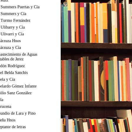
 Ruiz
 Summers Puertas y Cía
 Summers y Cía
 Turmo Fernández
 Ulibarry y Cía
 Ulivarri y Cía
árzuza Hnos
árzuza y Cía
astecimiento de Aguas
tables de Jerez
dón Rodríguez
el Belda Sanchís
ela y Cía
elardo Gómez Infante
ilio Sanz González
la
rucena
undio de Lara y Pino
eña Hnos
ptante de letras