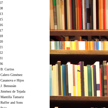
07
08
13
15
16
17
18
20
21
22
31
36
 B. Curtiss
 Calero Giménez
 Casanova e Hijos
 J. Bensusán
 Jiménez de Tejada
 Mantilla Tamariz
 Ruffer and Sons