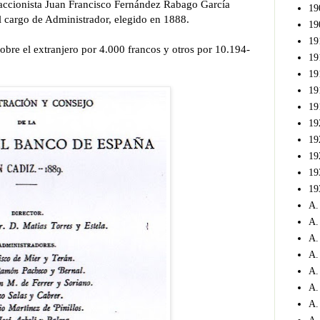
 accionista Juan Francisco Fernández Rabago García
19
l cargo de Administrador, elegido en 1888.
19
19
obre el extranjero por 4.000 francos y otros por 10.194-
19
19
19
19
19
19
19
19
19
A.
A.
A.
A.
A.
A.
A.