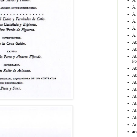
A.
A.
A.
A.
A.
A.
Ab
Ab
Ab
Po
Ab
Ab
Ab
Ab
Ab
Ab
Ab
Ab
Ac
ace