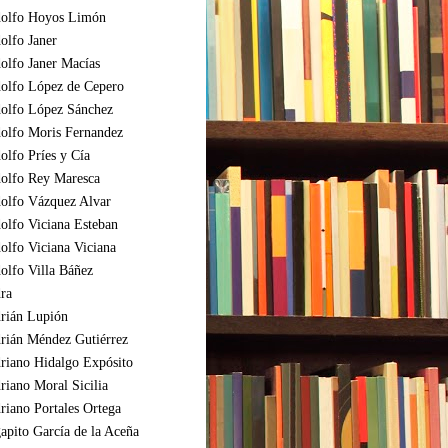
olfo Hoyos Limón
olfo Janer
olfo Janer Macías
olfo López de Cepero
olfo López Sánchez
olfo Moris Fernandez
olfo Príes y Cía
olfo Rey Maresca
olfo Vázquez Alvar
olfo Viciana Esteban
olfo Viciana Viciana
olfo Villa Báñez
ra
rián Lupión
rián Méndez Gutiérrez
riano Hidalgo Expósito
riano Moral Sicilia
riano Portales Ortega
apito García de la Aceña