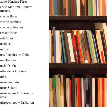
apito Sánchez Pérez
encia Marítima Romero
rmanos
ente de Bolsa
ente de cambios
ente de préstamos
redano Hnos
rela Hnos
uadulce
uafría
uas Potables de Cádiz
uas Teñidas
ueda Durán
uilar de la Frontera
uilas
uirre Gonzalo
uirre Solarte
uirrebengoa Uribarren y
aroa
uirrevemgoa y Uribarren