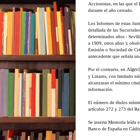
Accionistas, en las que el 
durante el año cerrado.
Los Informes de estas Jun
detallada de las Sucursales
determinados años : Sevil
a 1909, otros años ); obsé
Emisión o Sociedad de Cré
antecedente que señala un
Por el contrario, en
Algeci
y
Linares
, con limitado n
alcanzaran el mínimo citad
información.
El número de títulos mínim
artículos 272 y 273 del R
Se inserta Memoria leída e
Banco de España en Cádiz 